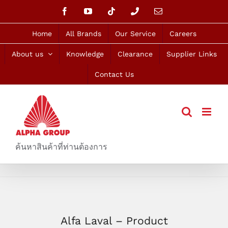
Skip
Facebook
YouTube
Tiktok
Phone
Email
to
content
Home
All Brands
Our Service
Careers
About us
Knowledge
Clearance
Supplier Links
Contact Us
ค้นหาสินค้าที่ท่านต้องการ
Alfa Laval – Product