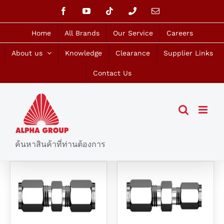
Skip
Facebook
YouTube
Tiktok
Phone
Email
to
content
Home
All Brands
Our Service
Careers
About us
Knowledge
Clearance
Supplier Links
Contact Us
ค้นหาสินค้าที่ท่านต้องการ