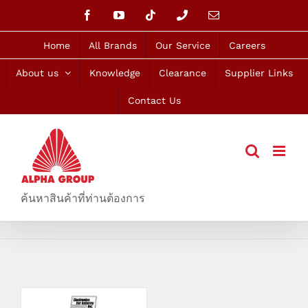
Skip
Facebook
YouTube
Tiktok
Phone
Email
to
content
Home
All Brands
Our Service
Careers
About us
Knowledge
Clearance
Supplier Links
Contact Us
ค้นหาสินค้าที่ท่านต้องการ