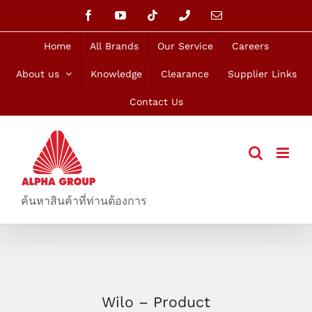
Skip
Facebook
YouTube
Tiktok
Phone
Email
to
content
Home
All Brands
Our Service
Careers
About us
Knowledge
Clearance
Supplier Links
Contact Us
ค้นหาสินค้าที่ท่านต้องการ
Wilo – Product