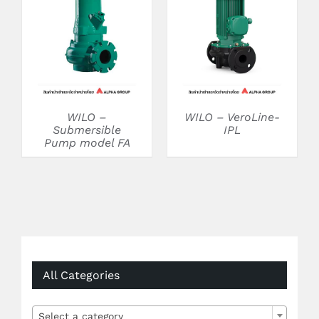
DETAILS
DETAILS
WILO –
WILO – VeroLine-
Submersible
IPL
Pump model FA
All Categories

Select a category