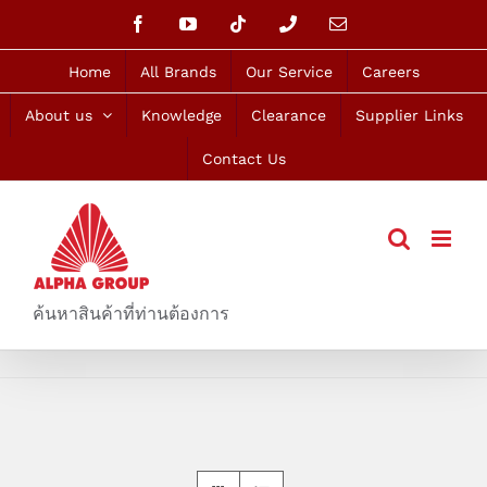
Skip
Facebook
YouTube
Tiktok
Phone
Email
to
content
Home
All Brands
Our Service
Careers
About us
Knowledge
Clearance
Supplier Links
Contact Us
ค้นหาสินค้าที่ท่านต้องการ