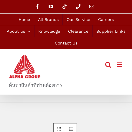
Skip
Facebook
YouTube
Tiktok
Phone
Email
to
content
Home
All Brands
Our Service
Careers
About us
Knowledge
Clearance
Supplier Links
Contact Us
ค้นหาสินค้าที่ท่านต้องการ