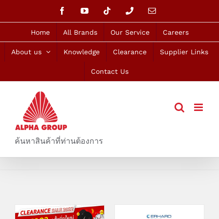
Skip
Facebook
YouTube
Tiktok
Phone
Email
to
content
Home
All Brands
Our Service
Careers
About us
Knowledge
Clearance
Supplier Links
Contact Us
ค้นหาสินค้าที่ท่านต้องการ