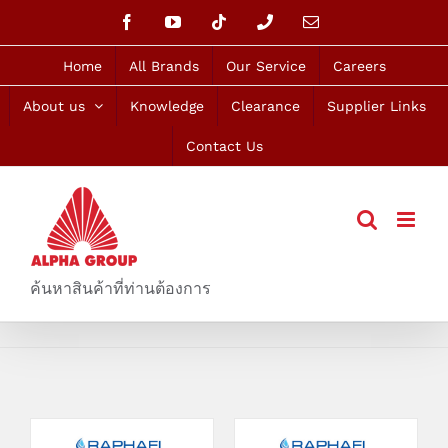
Skip
Facebook
YouTube
Tiktok
Phone
Email
to
content
Home
All Brands
Our Service
Careers
About us
Knowledge
Clearance
Supplier Links
Contact Us
ค้นหาสินค้าที่ท่านต้องการ