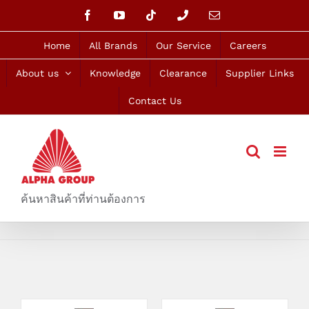
Skip
Facebook
YouTube
Tiktok
Phone
Email
to
content
Home
All Brands
Our Service
Careers
About us
Knowledge
Clearance
Supplier Links
Contact Us
ค้นหาสินค้าที่ท่านต้องการ