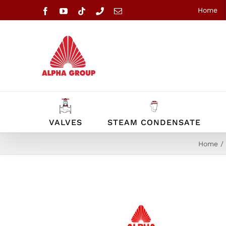
Skip
Home
Facebook
YouTube
Tiktok
Phone
Email
to
content
VALVES
STEAM CONDENSATE
Home