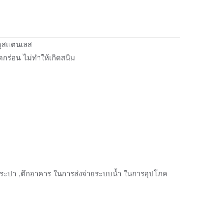
ดุสแตนเลส
กร่อน ไม่ทำให้เกิดสนิม
ประปา ,ตึกอาคาร ในการส่งจ่ายระบบน้ำ ในการอุปโภค