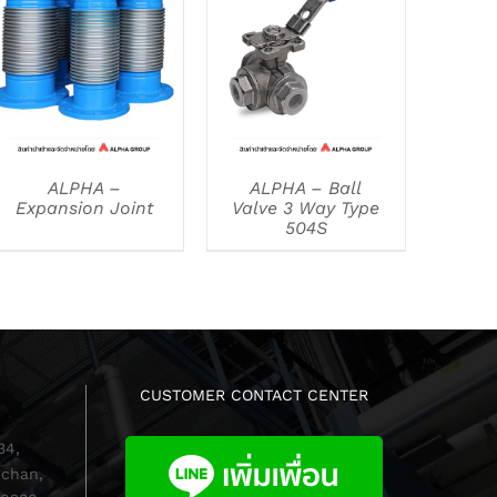
DETAILS
DETAILS
ALPHA –
ALPHA – Ball
Expansion Joint
Valve 3 Way Type
504S
CUSTOMER CONTACT CENTER
34,
chan,