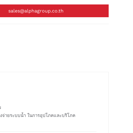
sales@alphagroup.co.th
ม
ส่งจ่ายระบบน้ำ ในการอุปโภคและบริโภค