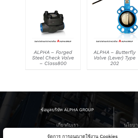
DETAILS
DETAILS
ALPHA – Forged
ALPHA – Butterfly
Steel Check Valve
Valve (Lever) Type
– Class800
202
ข้อมูลบริษัท ALPHA GROUP
เกี่ยวกับเรา
นโยบาย
บทสัมภาษณ์ ผู้บริหาร
นโยบายค
จัดการ การอนุญาตใช้งาน Cookies