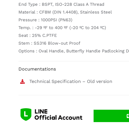
End Type : BSPT, ISO-228 Class A Thread
Material : CF8M (DIN 1.4408), Stainless Steel
Pressure : 1000PSI (PN63)
Temp. : -29 ºF to 400 ºF (-20 ºC to 204 ºC)
Seat : 25% C.PTFE
Stem : SS316 Blow-out Proof
Options : Oval Handle, Butterfly Handle Padlocking
Documentations
Technical Specification – Old version