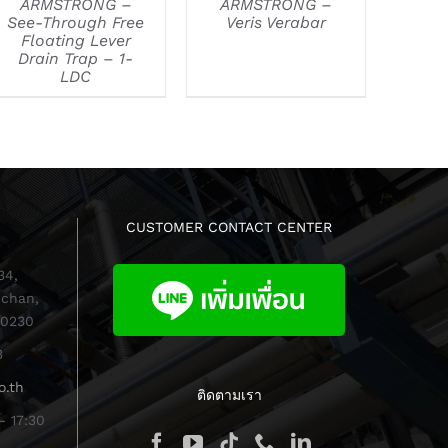
ARMSTRONG –
ARMSTRONG –
See-Through Free
Veris Verabar
Floating Lever
Drain Trap – 1-
LDC
CUSTOMER CONTACT CENTER
34,
chan,
10230
3
o.th
ติดตามเรา
- 17:30