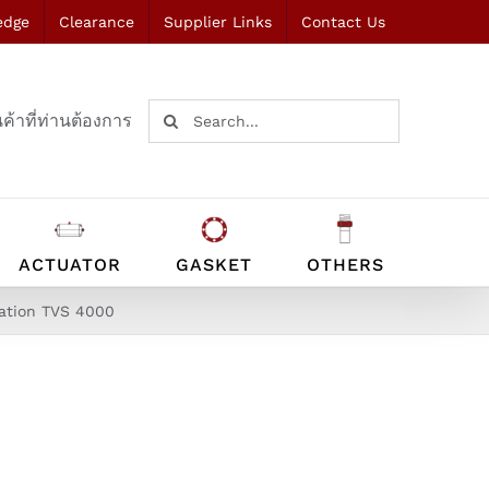
edge
Clearance
Supplier Links
Contact Us
Search
ค้าที่ท่านต้องการ
for:
ACTUATOR
GASKET
OTHERS
ation TVS 4000