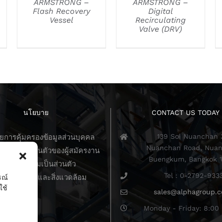
ARMSTRONG –
ARMSTRONG –
Flash Recovery
Digital
Vessel
Recirculating
Valve (DRV)
นโยบาย
CONTACT US TODAY
139 Soi Nuanchan 
การคุ้มครองข้อมูลส่วนบุคคล
Nuanchan Road, Nuan
วามเป็นส่วนตัวของผู้สมัครงาน
Buengkum, Bangkok 
นโยบายความเป็นส่วนตัว
Tel : 0-2792-933
บายคุณภาพและสิ่งแวดล้อม
รณ์
ใช้
sales@alphagroup.c
ร
Monday - Friday: 8:00 