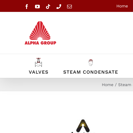
Skip
Home
Facebook
YouTube
Tiktok
Phone
Email
to
content
VALVES
STEAM CONDENSATE
Home
Steam 