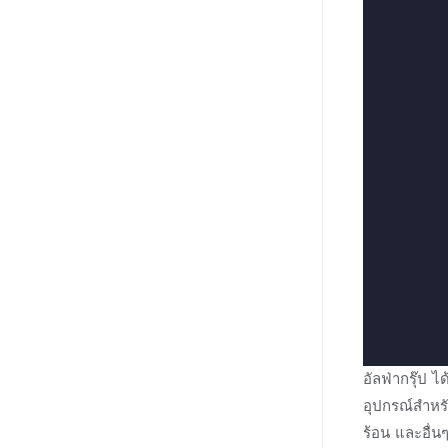
อัลฟ่ากรุ๊ป
อุปกรณ์สำหร
ร้อน และอื่น