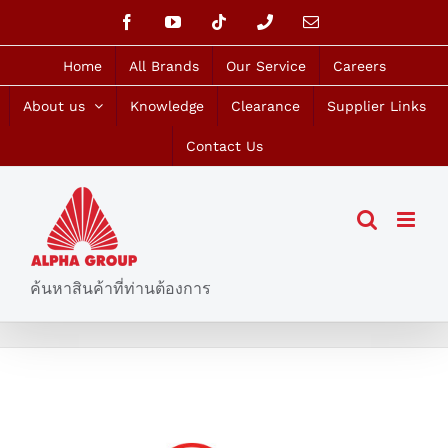
Skip
Facebook
YouTube
Tiktok
Phone
Email
to
content
Home
All Brands
Our Service
Careers
About us
Knowledge
Clearance
Supplier Links
Contact Us
ค้นหาสินค้าที่ท่านต้องการ