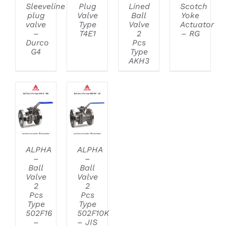
Sleeveline
Plug
Lined
Scotch
plug
Valve
Ball
Yoke
valve
Type
Valve
Actuator
–
T4E1
2
– RG
Durco
Pcs
G4
Type
AKH3
DETAILS
DETAILS
ALPHA
ALPHA
–
–
Ball
Ball
Valve
Valve
2
2
Pcs
Pcs
Type
Type
502F16
502F10K
–
– JIS