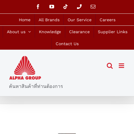
Skip
Facebook
YouTube
Tiktok
Phone
Email
to
content
Home
All Brands
Our Service
Careers
About us
Knowledge
Clearance
Supplier Links
Contact Us
ค้นหาสินค้าที่ท่านต้องการ