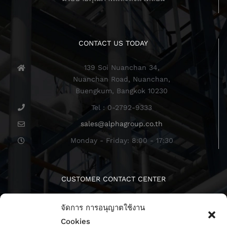
CONTACT US TODAY
139 Soi Nuanchan 34,
Nuanchan Road, Nuanchan,
Buengkum, Bangkok 10230
Tel : 0-2792-9333
sales@alphagroup.co.th
Monday - Friday: 8:00 - 17:30
CUSTOMER CONTACT CENTER
จัดการ การอนุญาตใช้งาน
Cookies