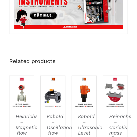
Related products
DETAILS
DETAILS
DETAILS
DETAILS
Heinrichs
Kobold
Kobold
Heinrichs
–
–
–
–
Magnetic
Oscillation
Ultrasonic
Coriolis
flow
flow
Level
mass