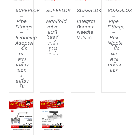
SUPERLOK
SUPERLOK
SUPERLOK
SUPERLOK
–
–
–
–
Pipe
Manifold
Integral
Pipe
Fittings
Valve
Bonnet
Fittings
–
แมนิ
Needle
–
Reducing
โฟลด์
Valves
Hex
Adapter
วาล์ว
Nipple
– ข้อ
ฐาน
– ข้อ
ต่อ
วาล์ว
ต่อ
ตรง
ตรง
เกลียว
เกลียว
นอก
นอก
x
เกลียว
ใน
DETAILS
DETAILS