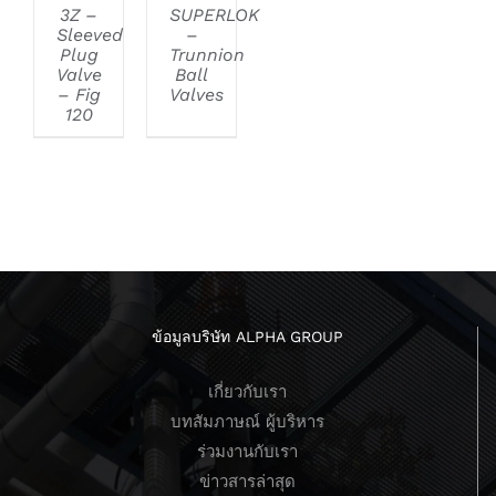
3Z –
SUPERLOK
Sleeved
–
Plug
Trunnion
Valve
Ball
– Fig
Valves
120
ข้อมูลบริษัท ALPHA GROUP
เกี่ยวกับเรา
บทสัมภาษณ์ ผู้บริหาร
ร่วมงานกับเรา
ข่าวสารล่าสุด