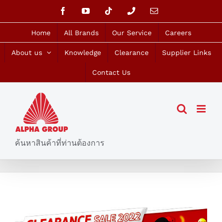
Skip
Facebook
YouTube
Tiktok
Phone
Email
to
content
Home
All Brands
Our Service
Careers
About us
Knowledge
Clearance
Supplier Links
Contact Us
ค้นหาสินค้าที่ท่านต้องการ