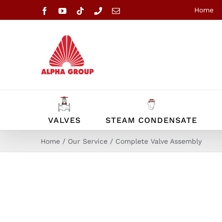
Skip
Home
Facebook
YouTube
Tiktok
Phone
Email
to
content
VALVES
STEAM CONDENSATE
Home
Our Service
Complete Valve Assembly