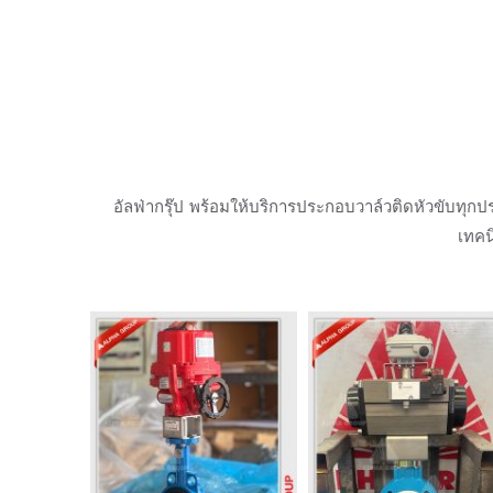
อัลฟ่ากรุ๊ป พร้อมให้บริการประกอบวาล์วติดหัวขับทุกป
เทคน