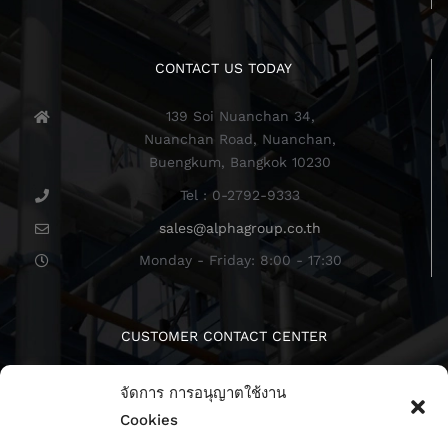
CONTACT US TODAY
139 Soi Nuanchan 34,
Nuanchan Road, Nuanchan,
Buengkum, Bangkok 10230
Tel : 0-2792-9333
sales@alphagroup.co.th
Monday - Friday: 8:00 - 17:30
CUSTOMER CONTACT CENTER
จัดการ การอนุญาตใช้งาน
Cookies