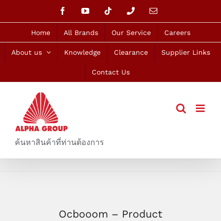
Skip
Facebook
YouTube
Tiktok
Phone
Email
to
content
Home
All Brands
Our Service
Careers
About us
Knowledge
Clearance
Supplier Links
Contact Us
ค้นหาสินค้าที่ท่านต้องการ
Ocbooom – Product