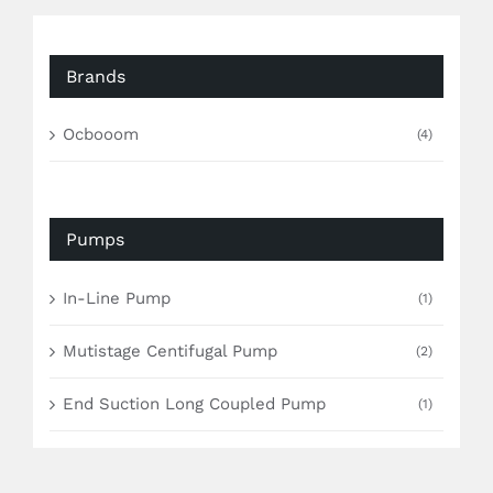
Brands
Ocbooom
(4)
Pumps
In-Line Pump
(1)
Mutistage Centifugal Pump
(2)
End Suction Long Coupled Pump
(1)