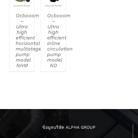
Ocbooom
Ocbooom
–
–
Ultra
Ultra
high
high
efficient
efficient
horizontal
inline
multistage
circulation
pump
pump
model
model
NHM
ND
ข้อมูลบริษัท ALPHA GROUP