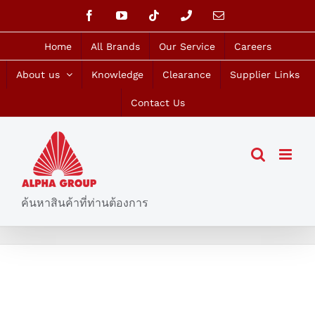
Skip
Facebook
YouTube
Tiktok
Phone
Email
to
content
Home
All Brands
Our Service
Careers
About us
Knowledge
Clearance
Supplier Links
Contact Us
ค้นหาสินค้าที่ท่านต้องการ