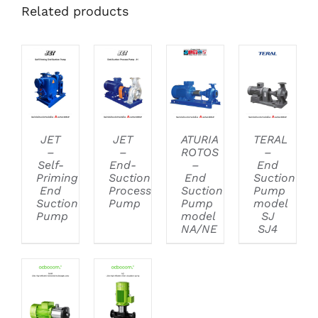
Related products
DETAILS
DETAILS
DETAILS
DETAILS
JET
JET
ATURIA
TERAL
–
–
ROTOS
–
Self-
End-
–
End
Priming
Suction
End
Suction
End
Process
Suction
Pump
Suction
Pump
Pump
model
Pump
model
SJ
NA/NE
SJ4
DETAILS
DETAILS