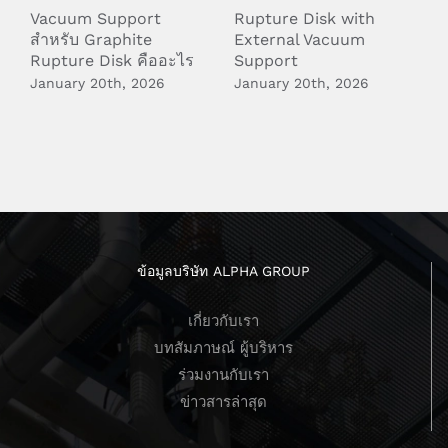
Vacuum Support
Rupture Disk with
S
สำหรับ Graphite
External Vacuum
W
Rupture Disk คืออะไร
Support
เ
January 20th, 2026
January 20th, 2026
S
ข้อมูลบริษัท ALPHA GROUP
เกี่ยวกับเรา
บทสัมภาษณ์ ผู้บริหาร
ร่วมงานกับเรา
ข่าวสารล่าสุด