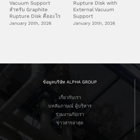
Vacuum Support
Rupture Disk with
S
สำหรับ Graphite
External Vacuum
W
Rupture Disk คืออะไร
Support
เ
January 20th, 2026
January 20th, 2026
S
ข้อมูลบริษัท ALPHA GROUP
เกี่ยวกับเรา
บทสัมภาษณ์ ผู้บริหาร
ร่วมงานกับเรา
ข่าวสารล่าสุด