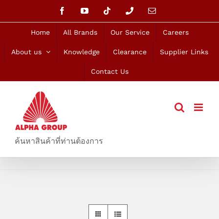
Skip
Facebook
YouTube
Tiktok
Phone
Email
to
content
Home
All Brands
Our Service
Careers
About us
Knowledge
Clearance
Supplier Links
Contact Us
ค้นหาสินค้าที่ท่านต้องการ