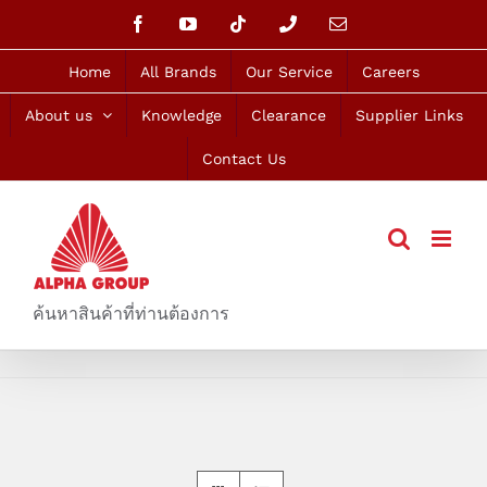
Skip
Facebook
YouTube
Tiktok
Phone
Email
to
content
Home
All Brands
Our Service
Careers
About us
Knowledge
Clearance
Supplier Links
Contact Us
ค้นหาสินค้าที่ท่านต้องการ