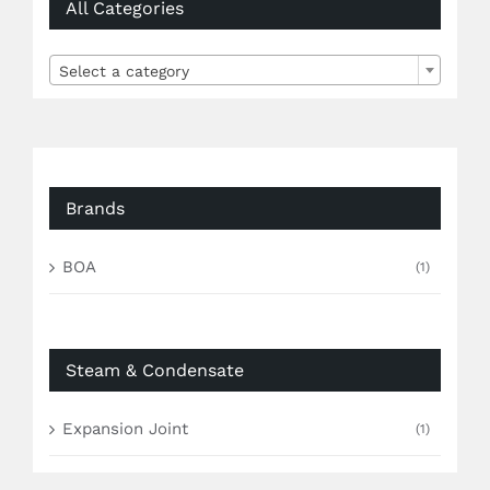
All Categories

Select a category
Brands
BOA
(1)
Steam & Condensate
Expansion Joint
(1)