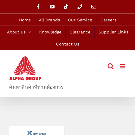
Skip
Facebook
YouTube
Tiktok
Phone
Email
to
content
Home
All Brands
Our Service
Careers
About us
Knowledge
Clearance
Supplier Links
Contact Us
ค้นหาสินค้าที่ท่านต้องการ