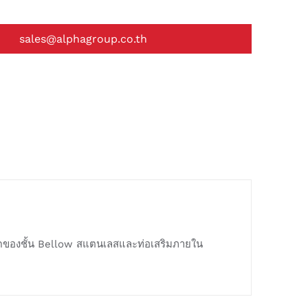
sales@alphagroup.co.th
หดของชั้น Bellow สแตนเลสและท่อเสริมภายใน