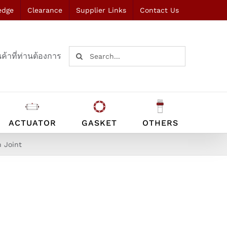
edge
Clearance
Supplier Links
Contact Us
Search
ค้าที่ท่านต้องการ
for:
ACTUATOR
GASKET
OTHERS
n Joint