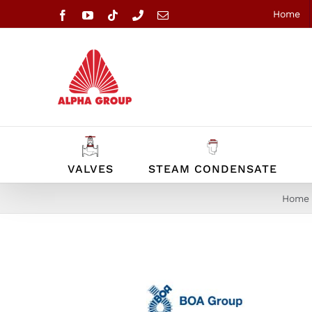
Skip
Home
Facebook
YouTube
Tiktok
Phone
Email
to
content
VALVES
STEAM CONDENSATE
Home