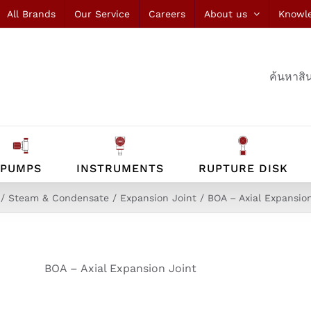
All Brands
Our Service
Careers
About us
Knowl
ค้นหาสิน
PUMPS
INSTRUMENTS
RUPTURE DISK
Steam & Condensate
Expansion Joint
BOA – Axial Expansio
BOA – Axial Expansion Joint