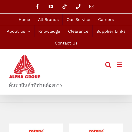
Skip
Facebook
YouTube
Tiktok
Phone
Email
to
content
Home
All Brands
Our Service
Careers
About us
Knowledge
Clearance
Supplier Links
Contact Us
ค้นหาสินค้าที่ท่านต้องการ