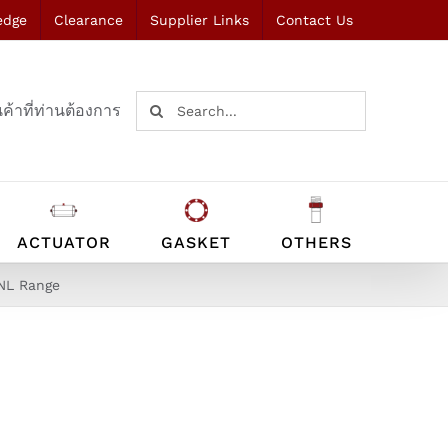
edge
Clearance
Supplier Links
Contact Us
Search
ค้าที่ท่านต้องการ
for:
ACTUATOR
GASKET
OTHERS
 NL Range