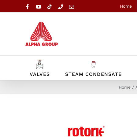
Skip
Home
Facebook
YouTube
Tiktok
Phone
Email
to
content
VALVES
STEAM CONDENSATE
Home