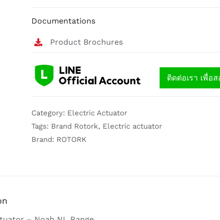
Documentations
Product Brochures
ติดต่อเรา เพื่
Category:
Electric Actuator
Tags:
Brand Rotork
,
Electric actuator
Brand:
ROTORK
on
ctuator – Noah NL Range