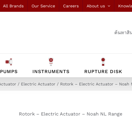
All Brands
Our Service
Careers
About us
Knowl
ค้นหาสิน
PUMPS
INSTRUMENTS
RUPTURE DISK
Actuator
Electric Actuator
Rotork – Electric Actuator – Noah
Rotork – Electric Actuator – Noah NL Range