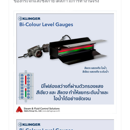
ของกระจกและซีลภายใต้สภาวะการทำงานจริง