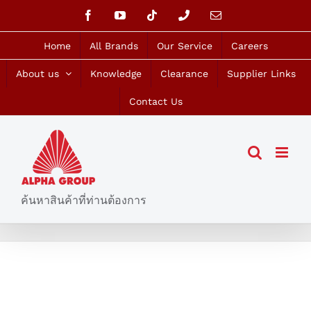
Skip
Facebook
YouTube
Tiktok
Phone
Email
to
content
Home
All Brands
Our Service
Careers
About us
Knowledge
Clearance
Supplier Links
Contact Us
ค้นหาสินค้าที่ท่านต้องการ