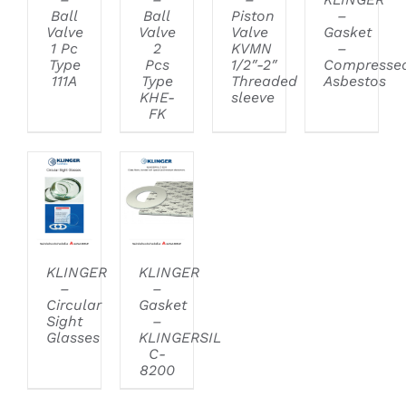
Ball
Ball
Piston
–
Valve
Valve
Valve
Gasket
1 Pc
2
KVMN
–
Type
Pcs
1/2″-2″
Compresse
111A
Type
Threaded
Asbestos
KHE-
sleeve
FK
DETAILS
DETAILS
KLINGER
KLINGER
–
–
Circular
Gasket
Sight
–
Glasses
KLINGERSIL
C-
8200