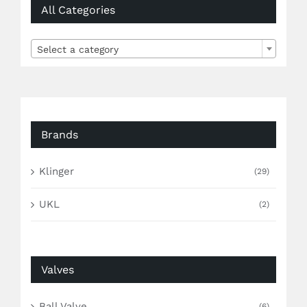
All Categories

Select a category
Brands
Klinger
(29)
UKL
(2)
Valves
Ball Valve
(6)