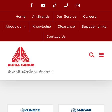
Skip
Facebook
YouTube
Tiktok
Phone
Email
to
content
Home
All Brands
Our Service
Careers
About us
Knowledge
Clearance
Supplier Links
Contact Us
ค้นหาสินค้าที่ท่านต้องการ