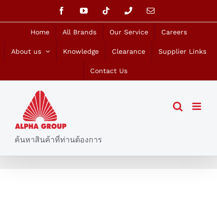
Skip
Facebook
YouTube
Tiktok
Phone
Email
to
content
Home
All Brands
Our Service
Careers
About us
Knowledge
Clearance
Supplier Links
Contact Us
ค้นหาสินค้าที่ท่านต้องการ