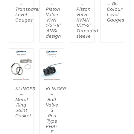
–
–
–
– Bi-
Transparent
Piston
Piston
Colour
Level
Valve
Valve
Level
Gauges
KVN
KVMN
Gauges
1/2″-8″
1/2″-2″
ANSI
Threaded
design
sleeve
DETAILS
DETAILS
KLINGER
KLINGER
–
–
Metal
Ball
Ring
Valve
Joint
3
Gasket
Pcs
Type
KHA-
F