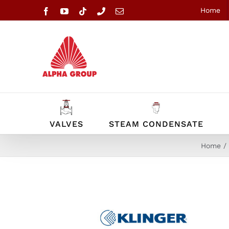
Skip
Home
Facebook
YouTube
Tiktok
Phone
Email
to
content
VALVES
STEAM CONDENSATE
Home