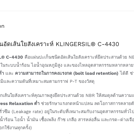
on
็นอัดเส้นใยสังเคราะห์ KLINGERSIL® C-4430
L® C-4430
คือแผ่นปะเก็นชนิดอัดเส้นใยสังเคราะห์ยึดประสานด้วย N
ลในระบบน้ำร้อน ไอน้ำอุณหภูมิสูง และของไหลอุตสาหกรรมหลากหลาย
่ำ
และ
ความสามารถในการคงแรงกด (bolt load retention)
ได้ดี ช่
มิและความดันที่เหมาะสมตามกราฟ P-T ของวัสดุ
กเส้นใยสังเคราะห์คุณภาพสูงยึดประสานด้วย NBR ให้สมดุลด้านความ
ess Relaxation ต่ำ
ช่วยรักษาแรงกดหน้าแปลน ลดโอกาสการคลายตัว
รั่วซึม (Leakage rate) อยู่ในระดับที่เหมาะสมกับงานอุตสาหกรรม
น้ำร้อน ไอน้ำ น้ำมัน เชื้อเพลิง ก๊าซ เกลือ สารหล่อลื่น และกรด–ด่า
อกใช้งานทุกครั้ง)