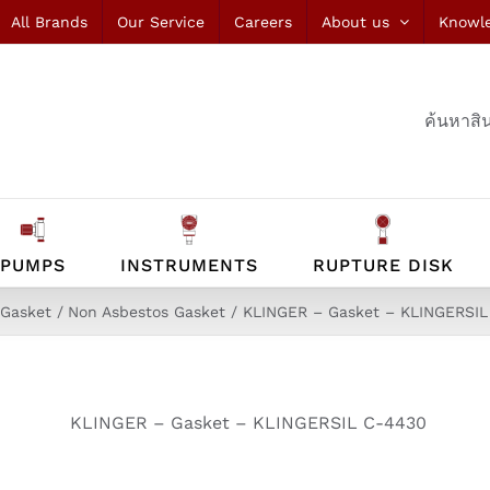
All Brands
Our Service
Careers
About us
Knowl
ค้นหาสิน
PUMPS
INSTRUMENTS
RUPTURE DISK
Gasket
Non Asbestos Gasket
KLINGER – Gasket – KLINGERSI
KLINGER – Gasket – KLINGERSIL C-4430