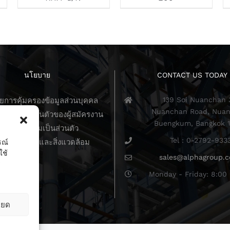
นโยบาย
CONTACT US TODAY
139 Soi Nuanchan 
การคุ้มครองข้อมูลส่วนบุคคล
Nuanchan Road, Nuan
วามเป็นส่วนตัวของผู้สมัครงาน
Buengkum, Bangkok 
นโยบายความเป็นส่วนตัว
Tel : 0-2792-933
บายคุณภาพและสิ่งแวดล้อม
รณ์
ใช้
sales@alphagroup.c
ร
Monday - Friday: 8:00 
ียด