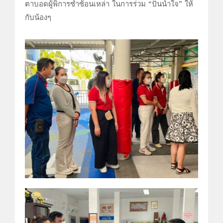
ตาบอดผู้พิการซ้ำซ้อนเหล่า ในการร่วม “ปันน้ำใจ” ให้
กับน้องๆ