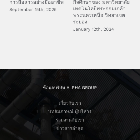
การสื่อสารอย่างมืออาชีพ
กิจศึกษาของ มหาวิทยาลัย
(
เทคโนโลยีพระจอมเกล้า
September 15th, 2025
S
พระนครเหนือ วิทยาเขต
ระยอง
January 12th, 2024
ข้อมูลบริษัท ALPHA GROUP
เกี่ยวกับเรา
บทสัมภาษณ์ ผู้บริหาร
ร่วมงานกับเรา
ข่าวสารล่าสุด