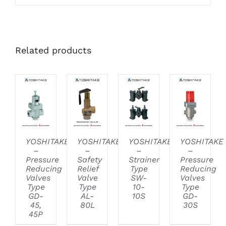
Related products
DETAILS
DETAILS
DETAILS
DETAILS
YOSHITAKE
YOSHITAKE
YOSHITAKE
YOSHITAKE
–
–
–
–
Pressure
Safety
Strainer
Pressure
Reducing
Relief
Type
Reducing
Valves
Valve
SW-
Valves
Type
Type
10-
Type
GD-
AL-
10S
GD-
45,
80L
30S
45P