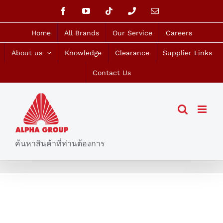
Skip
Facebook
YouTube
Tiktok
Phone
Email
to
content
Home
All Brands
Our Service
Careers
About us
Knowledge
Clearance
Supplier Links
Contact Us
ค้นหาสินค้าที่ท่านต้องการ