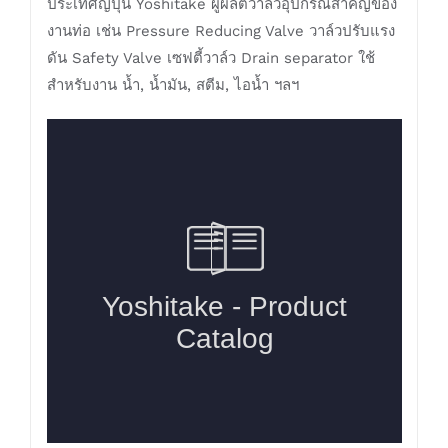
ประเทศญี่ปุ่น Yoshitake ผู้ผลิตวาล์วอุปกรณ์สำคัญของ
งานท่อ เช่น Pressure Reducing Valve วาล์วปรับแรง
ดัน Safety Valve เซฟตี้วาล์ว Drain separator ใช้
สำหรับงาน น้ำ, น้ำมัน, สตีม, ไอน้ำ ฯลฯ