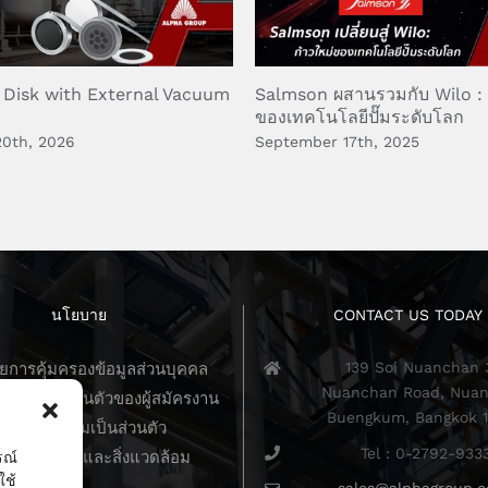
 Disk with External Vacuum
Salmson ผสานรวมกับ Wilo : 
ของเทคโนโลยีปั๊มระดับโลก
20th, 2026
September 17th, 2025
นโยบาย
CONTACT US TODAY
139 Soi Nuanchan 
การคุ้มครองข้อมูลส่วนบุคคล
Nuanchan Road, Nuan
วามเป็นส่วนตัวของผู้สมัครงาน
Buengkum, Bangkok 
นโยบายความเป็นส่วนตัว
Tel : 0-2792-933
บายคุณภาพและสิ่งแวดล้อม
รณ์
ใช้