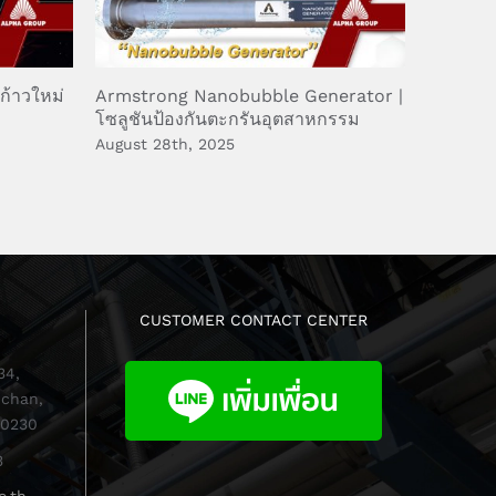
ก้าวใหม่
Armstrong Nanobubble Generator |
ป้องกัน
โซลูชันป้องกันตะกรันอุตสาหกรรม
Turbine
Rupture
August 28th, 2025
July 22n
CUSTOMER CONTACT CENTER
34,
chan,
10230
3