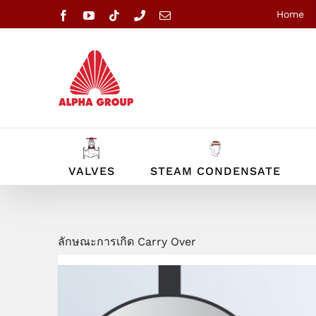
Skip
Home
Facebook
YouTube
Tiktok
Phone
Email
to
content
VALVES
STEAM CONDENSATE
ลักษณะการเกิด Carry Over