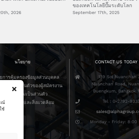
ของเทคโนโลยีปั๊มระดับโลก
20th, 2026
September 17th, 2025
นโยบาย
CONTACT US TODAY
139 Soi Nuanchan 
การคุ้มครองข้อมูลส่วนบุคคล
Nuanchan Road, Nuan
วามเป็นส่วนตัวของผู้สมัครงาน
Buengkum, Bangkok 
นโยบายความเป็นส่วนตัว
Tel : 0-2792-933
บายคุณภาพและสิ่งแวดล้อม
รณ์
ใช้
sales@alphagroup.c
ร
Monday - Friday: 8:00 