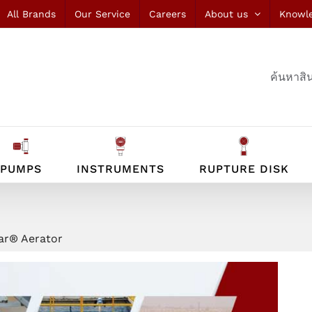
All Brands
Our Service
Careers
About us
Knowl
ค้นหาสิน
PUMPS
INSTRUMENTS
RUPTURE DISK
ar® Aerator