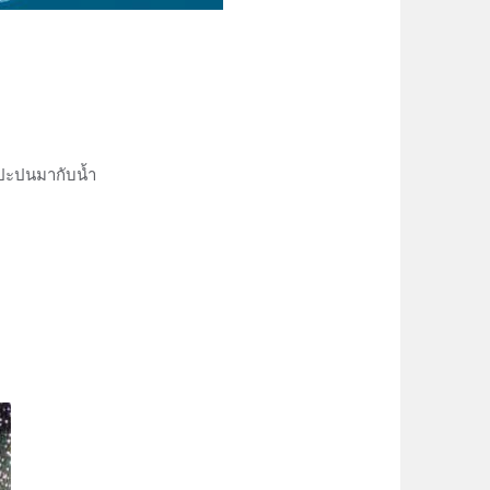
่ปะปนมากับน้ำ