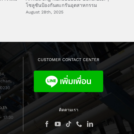
โซลูชันป้องกันตะกรันอุตสาหกรรม
Turbine
Rupture
August 28th, 2025
July 22n
CUSTOMER CONTACT CENTER
34,
chan,
10230
3
o.th
ติดตามเรา
- 17:30